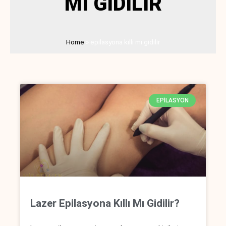
MI GIDILIR
Home
»
epilasyona kıllı mı gidilir
EPILASYON
Lazer Epilasyona Kıllı Mı Gidilir?