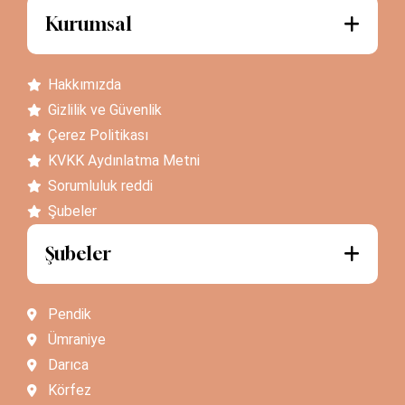
Kurumsal
Hakkımızda
Gizlilik ve Güvenlik
Çerez Politikası
KVKK Aydınlatma Metni
Sorumluluk reddi
Şubeler
Şubeler
Pendik
Ümraniye
Darıca
Körfez