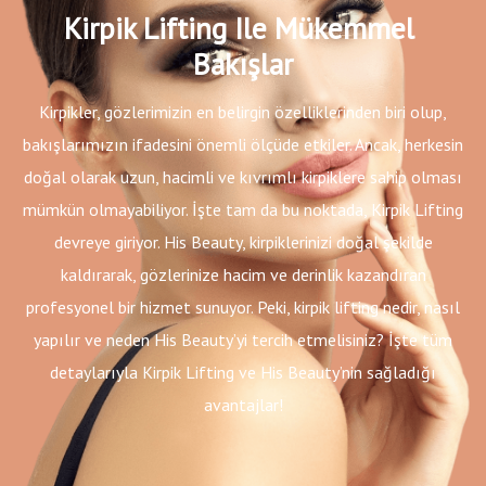
Kirpik Lifting Ile Mükemmel 
Bakışlar
Kirpikler, gözlerimizin en belirgin özelliklerinden biri olup,
bakışlarımızın ifadesini önemli ölçüde etkiler. Ancak, herkesin
doğal olarak uzun, hacimli ve kıvrımlı kirpiklere sahip olması
mümkün olmayabiliyor. İşte tam da bu noktada, Kirpik Lifting
devreye giriyor. His Beauty, kirpiklerinizi doğal şekilde
kaldırarak, gözlerinize hacim ve derinlik kazandıran
profesyonel bir hizmet sunuyor. Peki, kirpik lifting nedir, nasıl
yapılır ve neden His Beauty’yi tercih etmelisiniz? İşte tüm
detaylarıyla Kirpik Lifting ve His Beauty’nin sağladığı
avantajlar!