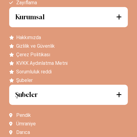
Zayıflama
Kurumsal
Hakkımızda
Gizlilik ve Güvenlik
Çerez Politikası
KVKK Aydınlatma Metni
Sorumluluk reddi
Şubeler
Şubeler
Pendik
Ümraniye
Darıca