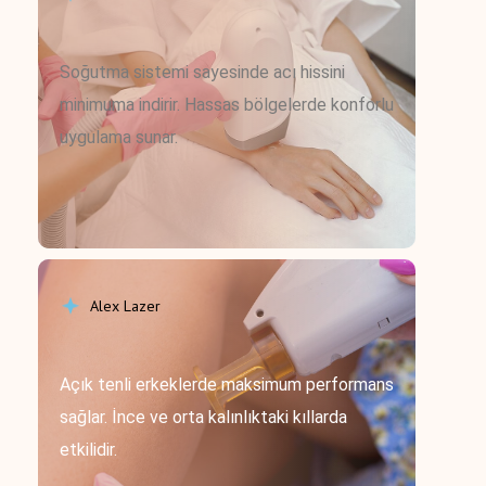
Soğutma sistemi sayesinde acı hissini
minimuma indirir. Hassas bölgelerde konforlu
uygulama sunar.
Alex Lazer
Açık tenli erkeklerde maksimum performans
sağlar. İnce ve orta kalınlıktaki kıllarda
etkilidir.