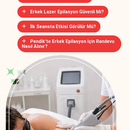
Erkek Lazer Epilasyon Güvenli Mi?
İlk Seansta Etkisi Görülür Mü?
Pendik’te Erkek Epilasyon Için Randevu
Nasıl Alınır?