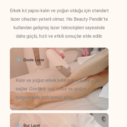
Erkek kıl yapısı kalın ve yoğun olduğu için standart
lazer cihazları yeterli olmaz. His Beauty Pendik’te
kullanılan gelişmiş lazer teknolojileri sayesinde
daha güçlü, hızlı ve etkili sonuçlar elde edilir.
Diode Lazer
Kalın ve yoğun erkek kıllarında yüksek etki
sağlar. Özellikle sırt, omuz ve göğüs
bölgelerinde hızlı sonuç alınır.
Buz Lazer