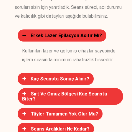
soruları sizin için yanıtladık. Seans süreci, acı durumu
ve kalıcılık gibi detayları aşağıda bulabilirsiniz.
Erkek Lazer Epilasyon Acıtır Mı?
Kullanılan lazer ve gelişmiş cihazlar sayesinde
işlem sırasında minimum rahatsızlık hissedilir.
Kaç Seansta Sonuç Alınır?
Sırt Ve Omuz Bölgesi Kaç Seansta
Biter?
Tüyler Tamamen Yok Olur Mu?
Seans Aralıkları Ne Kadar?