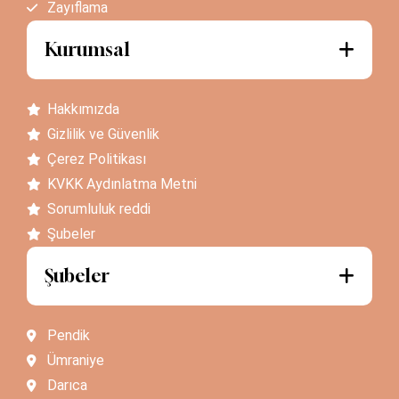
Zayıflama
Kurumsal
Hakkımızda
Gizlilik ve Güvenlik
Çerez Politikası
KVKK Aydınlatma Metni
Sorumluluk reddi
Şubeler
Şubeler
Pendik
Ümraniye
Darıca