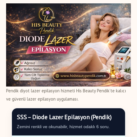
Pendik diyot lazer epilasyon hizmeti His Beauty Pendik’te kalıcı
ve güvenli lazer epilasyon uygulaması.
SSS – Diode Lazer Epilasyon (Pendik)
Zemini renkli ve okunabilir, hizmet odaklı 6 soru.