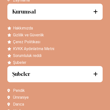
Zayıflama
Kurumsal
Hakkımızda
Gizlilik ve Güvenlik
Çerez Politikası
KVKK Aydınlatma Metni
Sorumluluk reddi
Şubeler
Şubeler
Pendik
Ümraniye
Darıca