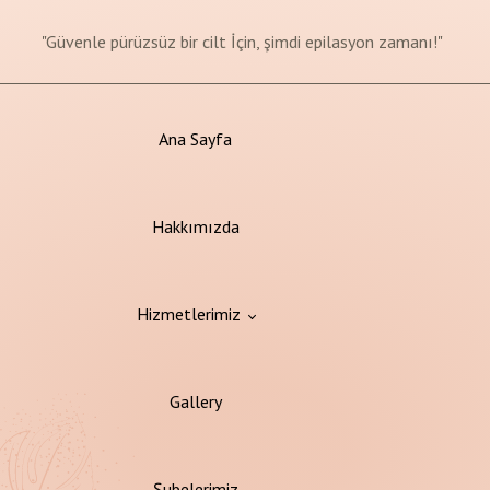
"Değişim başlasın, sağlıklı yaşam yolculuğunuz burada!"
"Güvenle pürüzsüz bir cilt İçin, şimdi epilasyon zamanı!"
"Her yaştan güzellik, cilt bakımıyla başlar!"
Bu Ay'a %50'ye Varan İndirimler
Ana Sayfa
Hakkımızda
Hizmetlerimiz
Gallery
syon
Şubelerimiz