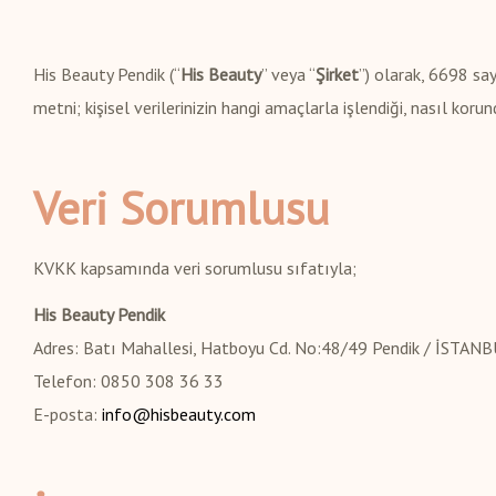
Pendik İpek Kirpik
His Beauty Pendik (“
His Beauty
” veya “
Şirket
”) olarak, 6698 sa
Zayıflama
metni; kişisel verilerinizin hangi amaçlarla işlendiği, nasıl ko
Bölgesel İncelme
Veri Sorumlusu
KVKK kapsamında veri sorumlusu sıfatıyla;
His Beauty Pendik
Adres: Batı Mahallesi, Hatboyu Cd. No:48/49 Pendik / İSTAN
Telefon: 0850 308 36 33
E-posta:
info@hisbeauty.com