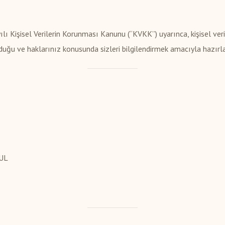
yılı Kişisel Verilerin Korunması Kanunu (“KVKK”) uyarınca, kişisel v
runduğu ve haklarınız konusunda sizleri bilgilendirmek amacıyla hazırl
BUL