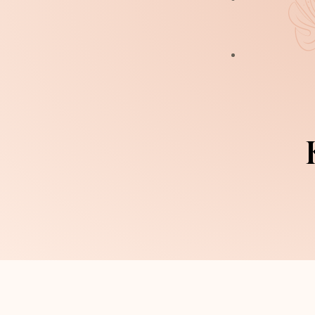
Cilt Bakımı Pendik
Hydrafacial Pendik
Kalıcı Makyaj
Microblading Kaş P
Kaş Tasarım Ve Uy
Kirpik Lifting