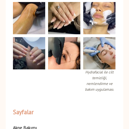
Hydrafacial ile cilt
temizliği,
nemlendirme ve
bakım uygulaması.
Sayfalar
Akne Bakımı