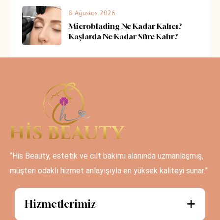
8 Ağustos 2026
Microblading Ne Kadar Kalıcı?
Kaşlarda Ne Kadar Süre Kalır?
“His Beauty, estetik ve cilt bakımı alanında uzmanlaşmış,
müşteri odaklı hizmet anlayışıyla en yüksek kaliteyi sunar.”
Hizmetlerimiz