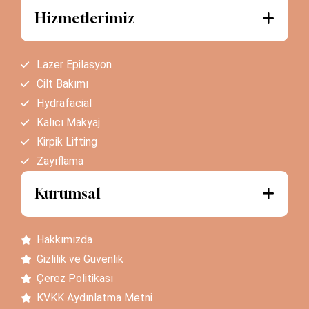
Hizmetlerimiz
Lazer Epilasyon
Cilt Bakımı
Hydrafacial
Kalıcı Makyaj
Kirpik Lifting
Zayıflama
Kurumsal
Hakkımızda
Gizlilik ve Güvenlik
Çerez Politikası
KVKK Aydınlatma Metni