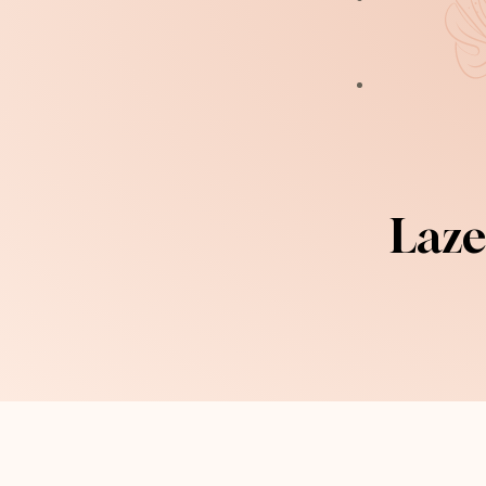
Cilt Bakımı Pendik
Hydrafacial Pendik
Kalıcı Makyaj
Laze
Microblading Kaş P
Kaş Tasarım Ve Uy
Kirpik Lifting