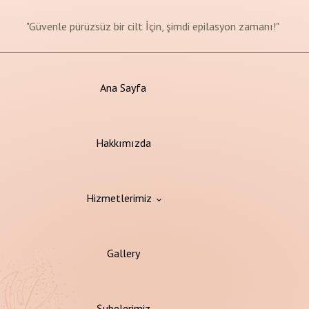
"Değişim başlasın, sağlıklı yaşam yolculuğunuz burada!"
"Güvenle pürüzsüz bir cilt İçin, şimdi epilasyon zamanı!"
"Her yaştan güzellik, cilt bakımıyla başlar!"
Bu Ay'a %50'ye Varan İndirimler
Ana Sayfa
Hakkımızda
Hizmetlerimiz
Gallery
syon
Şubelerimiz