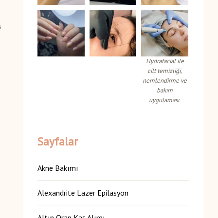
s
Hydrafacial ile
cilt temizliği,
nemlendirme ve
bakım
uygulaması.
Sayfalar
Akne Bakımı
Alexandrite Lazer Epilasyon
Altın Oran Kaş Alımı