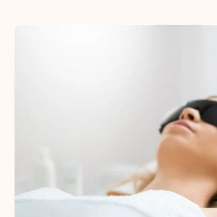
Pendik İpek Kirpik
Zayıflama
Bölgesel İncelme